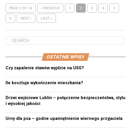
PAGE 2 OF 14
‹ PREVIOUS
1
2
3
4
5
6
NEXT ›
LAST »
OSTATNIE WPISY
Czy zapalenie stawów wyjdzie na USG?
Ile kosztuje wykończenie mieszkania?
Drzwi wejściowe Lublin – połączenie bezpieczeństwa, stylu
i wysokiej jakości
Urny dla psa – godne upamiętnienie wiernego przyjaciela