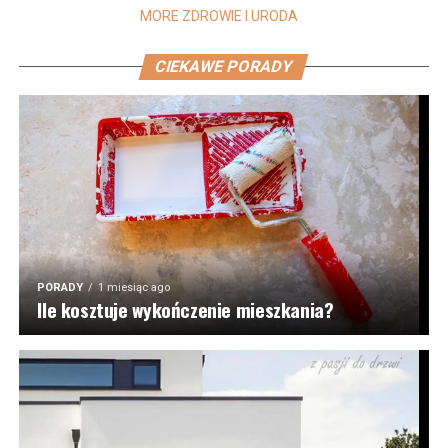
MORE ZDROWIE I URODA
CIEKAWE PORADY
PORADY
1 miesiąc ago
Ile kosztuje wykończenie mieszkania?