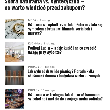
Skóra naturalna vs. syntetyczna –
co warto wiedzieć przed zakupem?
MODA
1 rok ago
Biżuteria w popkulturze: Jak biżuteria stała się
symbolem statusu w filmach, serialach i
muzyce?
KUCHNIA
1 rok ago
Podłogi Lublin – gdzie kupić i na co zwrócić
uwagę przy wyborze?
PORADY
1 rok ago
Jak wybrać drzwi do piwnicy? Poradnik dla
właścicieli domów i budynków wielorodzinnych
PORADY
1 rok ago
Biżuteria a astrologia: Jak dobierać kamienie
szlachetne i metale do swojego znaku zodiaku?