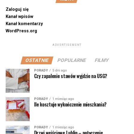
Zaloguj się
Kanał wpisów
Kanał komentarzy
WordPress.org
ADVERTISEMENT
OSTATNIE
POPULARNE
FILMY
PORADY
5 dni ago
Czy zapalenie stawów wyjdzie na USG?
PORADY
1 miesiąc ago
Ile kosztuje wykończenie mieszkania?
PORADY
1 miesiąc ago
Drzwi wejściowe Lublin – połączenie