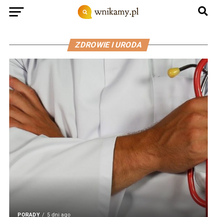
ZDROWIE I URODA
PORADY
5 dni ago