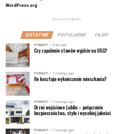
WordPress.org
ADVERTISEMENT
OSTATNIE
POPULARNE
FILMY
PORADY
4 dni ago
Czy zapalenie stawów wyjdzie na USG?
PORADY
1 miesiąc ago
Ile kosztuje wykończenie mieszkania?
PORADY
1 miesiąc ago
Drzwi wejściowe Lublin – połączenie
bezpieczeństwa, stylu i wysokiej jakości
PORADY
1 miesiąc ago