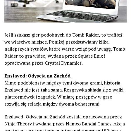
Jeśli szukasz gier podobnych do Tomb Raider, to trafiłeś
we właściwe miejsce. Poniżej przedstawiamy kilka
najlepszych tytułów, które warto wziąć pod uwagę. Tomb
Raider to gra wideo, wydana przez Square Enix i
opracowana przez Crystal Dynamics.
Enslaved: Odyseja na Zachód
Mimo podobieństw między tymi dwoma grami, historia
Enslaved nie jest taka sama. Rozgrywka składa się z walki,
platformówek i zagadek. W miarę postępów w grze
rozwija się relacja między dwoma bohaterami.
Enslaved: Odyseja na Zachód została opracowana przez
Ninja Theory i wydana przez Namco Bandai Games. Akcja
gry toczy się w postapokaliptycznej Ameryce 150 lat w