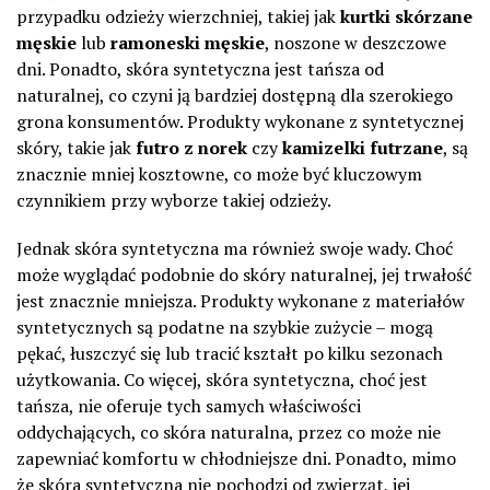
przypadku odzieży wierzchniej, takiej jak
kurtki skórzane
męskie
lub
ramoneski męskie
, noszone w deszczowe
dni. Ponadto, skóra syntetyczna jest tańsza od
naturalnej, co czyni ją bardziej dostępną dla szerokiego
grona konsumentów. Produkty wykonane z syntetycznej
skóry, takie jak
futro z norek
czy
kamizelki futrzane
, są
znacznie mniej kosztowne, co może być kluczowym
czynnikiem przy wyborze takiej odzieży.
Jednak skóra syntetyczna ma również swoje wady. Choć
może wyglądać podobnie do skóry naturalnej, jej trwałość
jest znacznie mniejsza. Produkty wykonane z materiałów
syntetycznych są podatne na szybkie zużycie – mogą
pękać, łuszczyć się lub tracić kształt po kilku sezonach
użytkowania. Co więcej, skóra syntetyczna, choć jest
tańsza, nie oferuje tych samych właściwości
oddychających, co skóra naturalna, przez co może nie
zapewniać komfortu w chłodniejsze dni. Ponadto, mimo
że skóra syntetyczna nie pochodzi od zwierząt, jej