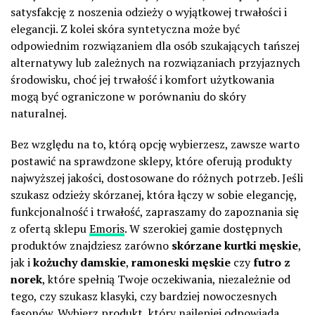
satysfakcję z noszenia odzieży o wyjątkowej trwałości i
elegancji. Z kolei skóra syntetyczna może być
odpowiednim rozwiązaniem dla osób szukających tańszej
alternatywy lub zależnych na rozwiązaniach przyjaznych
środowisku, choć jej trwałość i komfort użytkowania
mogą być ograniczone w porównaniu do skóry
naturalnej.
Bez względu na to, którą opcję wybierzesz, zawsze warto
postawić na sprawdzone sklepy, które oferują produkty
najwyższej jakości, dostosowane do różnych potrzeb. Jeśli
szukasz odzieży skórzanej, która łączy w sobie elegancję,
funkcjonalność i trwałość, zapraszamy do zapoznania się
z ofertą sklepu
Emoris
. W szerokiej gamie dostępnych
produktów znajdziesz zarówno
skórzane kurtki męskie
,
jak i
kożuchy damskie
,
ramoneski męskie
czy
futro z
norek
, które spełnią Twoje oczekiwania, niezależnie od
tego, czy szukasz klasyki, czy bardziej nowoczesnych
fasonów. Wybierz produkt, który najlepiej odpowiada