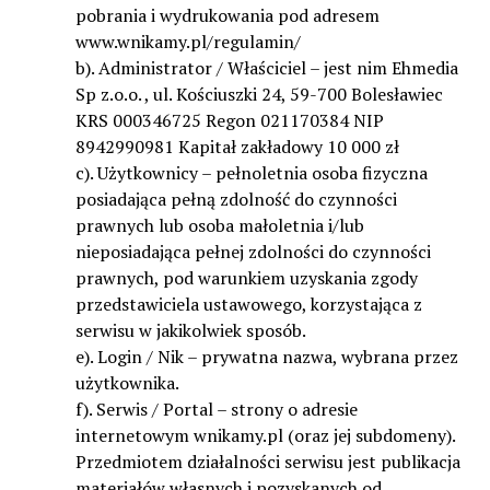
pobrania i wydrukowania pod adresem
www.wnikamy.pl/regulamin/
b). Administrator / Właściciel – jest nim Ehmedia
Sp z.o.o. , ul. Kościuszki 24, 59-700 Bolesławiec
KRS 000346725 Regon 021170384 NIP
8942990981 Kapitał zakładowy 10 000 zł
c). Użytkownicy – pełnoletnia osoba fizyczna
posiadająca pełną zdolność do czynności
prawnych lub osoba małoletnia i/lub
nieposiadająca pełnej zdolności do czynności
prawnych, pod warunkiem uzyskania zgody
przedstawiciela ustawowego, korzystająca z
serwisu w jakikolwiek sposób.
e). Login / Nik – prywatna nazwa, wybrana przez
użytkownika.
f). Serwis / Portal – strony o adresie
internetowym wnikamy.pl (oraz jej subdomeny).
Przedmiotem działalności serwisu jest publikacja
materiałów własnych i pozyskanych od