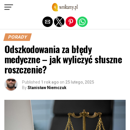
Exit mobile version
PORADY
Odszkodowania za błędy
medyczne – jak wyliczyć słuszne
roszczenie?
Published
1 rok ago
on
25 lutego, 2025
By
Stanisław Niemczuk