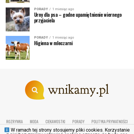
PORADY
1 miesiąc ago
Urny dla psa – godne upamiętnienie wiernego
przyjaciela
PORADY
1 miesiąc ago
Higiena w mleczarni
ROZRYWKA
MODA
CIEKAWOSTKI
PORADY
POLITYKA PRYWATNOŚCI
REGULAMIN
KONTAKT
W ramach tej strony stosujemy pliki cookies. Korzystanie