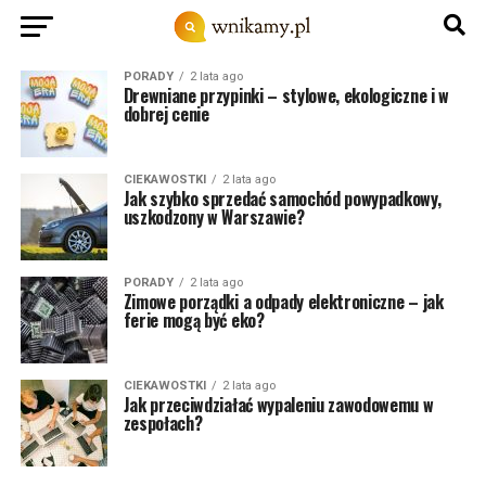
PORADY
2 lata ago
Drewniane przypinki – stylowe, ekologiczne i w
dobrej cenie
CIEKAWOSTKI
2 lata ago
Jak szybko sprzedać samochód powypadkowy,
uszkodzony w Warszawie?
PORADY
2 lata ago
Zimowe porządki a odpady elektroniczne – jak
ferie mogą być eko?
CIEKAWOSTKI
2 lata ago
Jak przeciwdziałać wypaleniu zawodowemu w
zespołach?