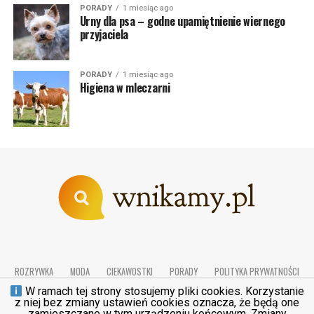
PORADY
1 miesiąc ago
Urny dla psa – godne upamiętnienie wiernego
przyjaciela
PORADY
1 miesiąc ago
Higiena w mleczarni
ROZRYWKA
MODA
CIEKAWOSTKI
PORADY
POLITYKA PRYWATNOŚCI
REGULAMIN
KONTAKT
W ramach tej strony stosujemy pliki cookies. Korzystanie
z niej bez zmiany ustawień cookies oznacza, że będą one
zamieszczane w tym urządzeniu końcowym. Zmiany