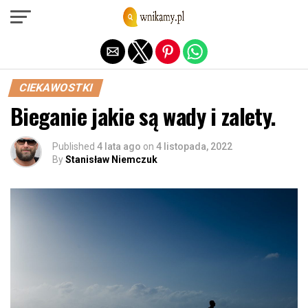
Exit mobile version
CIEKAWOSTKI
Bieganie jakie są wady i zalety.
Published
4 lata ago
on
4 listopada, 2022
By
Stanisław Niemczuk