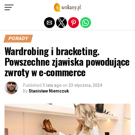
Exit mobile version
PORADY
Wardrobing i bracketing.
Powszechne zjawiska powodujące
zwroty w e-commerce
Published
3 lata ago
on
23 stycznia, 2024
By
Stanisław Niemczuk