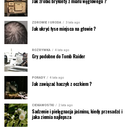
Jak zrobić brykiety z miału węglowego ?
ZDROWIE I URODA
3 lata ago
Jak ukryć łyse miejsca na głowie ?
ROZRYWKA
4 lata ago
Gry podobne do Tomb Raider
PORADY
4 lata ago
Jak zawiązać haczyk z oczkiem ?
CIEKAWOSTKI
2 lata ago
Sadzenie i pielęgnacja jaśminu, kiedy przesadzć i
jaka ziemia najlepsza