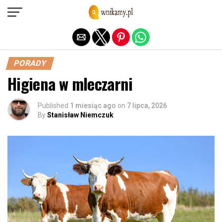
Exit mobile version
PORADY
Higiena w mleczarni
Published
1 miesiąc ago
on
7 lipca, 2026
By
Stanisław Niemczuk