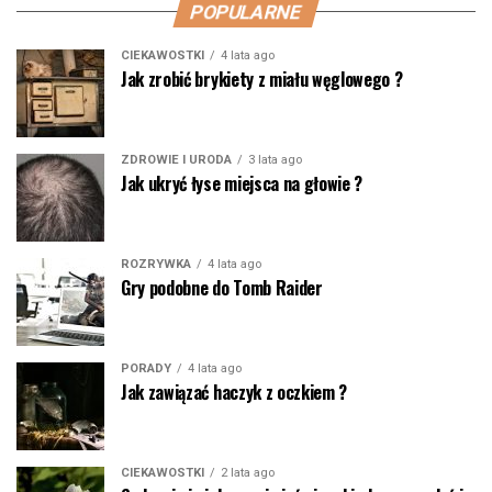
POPULARNE
CIEKAWOSTKI
4 lata ago
Jak zrobić brykiety z miału węglowego ?
ZDROWIE I URODA
3 lata ago
Jak ukryć łyse miejsca na głowie ?
ROZRYWKA
4 lata ago
Gry podobne do Tomb Raider
PORADY
4 lata ago
Jak zawiązać haczyk z oczkiem ?
CIEKAWOSTKI
2 lata ago